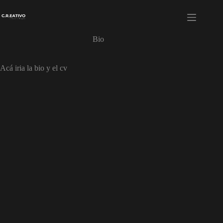
Skip
to
content
Bio
Acá iria la bio y el cv